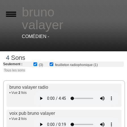
bruno
valayer
COMÉDIEN -
4
Sons
Seulement :
(3)
feuilleton radiophonique (1)
Tous les sons
bruno valayer radio
• Vue
2
fois
voix pub bruno valayer
• Vue
2
fois