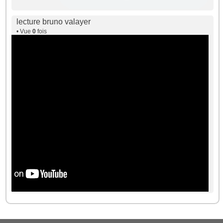
lecture bruno valayer
• Vue
0
fois